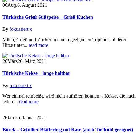
06
Aug.
6. August 2021
Türkische Grieß Süßspeise – Grieß Kuchen
By
fokussiert x
Milch, Grieß und Zucker in einem geeigneten Topf auf mittlerer
Hitze unter...
read more
26
März
26. März 2021
Türkische Kekse – lange haltbar
By
fokussiert x
Wer einmal reinbeißt, wird nicht aufhören können :) Kekse, die nach
jedem...
read more
26
Jan.
26. Januar 2021
Börek – Gefüllter Blätterteig mit Käse (auch Tiefkühl geeignet)