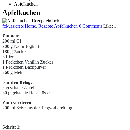
Apfelkuchen
Apfelkuchen
fokussiert x
Home
,
Rezepte
Apfelkuchen
0 Comments
Like:
1
Zutaten:
200 ml Öl
200 g Natur Joghurt
180 g Zucker
3 Eier
1 Päckchen Vanillin Zucker
1 Päckchen Backpulver
260 g Mehl
Für den Belag:
2 geschälte Äpfel
30 g gehackte Haselnüsse
Zum verzieren:
200 ml Soße aus der Teigvorbereitung
Schritt 1: