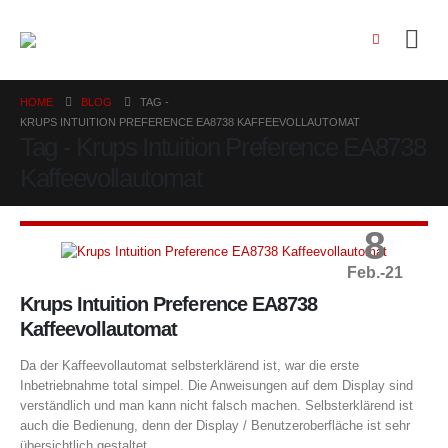
HOME
BLOG
TAG -
KRUPS INTUITION PREFERENCE EA8738 KAFFEEVOLLAUTOMAT
Tag - Krups Intuition Preference EA8738
Kaffeevollautomat
8
Feb.-21
Krups Intuition Preference EA8738
Kaffeevollautomat
Da der Kaffeevollautomat selbsterklärend ist, war die erste
Inbetriebnahme total simpel. Die Anweisungen auf dem Display sind
verständlich und man kann nicht falsch machen. Selbsterklärend ist
auch die Bedienung, denn der Display / Benutzeroberfläche ist sehr
übersichtlich gestaltet.